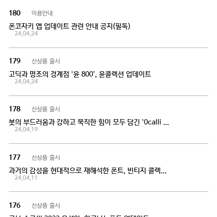
이용안내
180
폰코자키 앱 업데이트 관련 안내 공지(필독)
24.04.24
신상품 출시
179
고딕과 명조의 경계점 ‘윤 800’, 윤콜렉션 업데이트
24.04.24
신상품 출시
178
붓의 부드러움과 강하고 묵직한 힘이 모두 담긴 ‘0calli 매운맛’ 출시
24.04.19
신상품 출시
177
과거의 감성을 현대적으로 재해석한 폰트, 빈티지 콜렉션-① 출시
24.04.11
신상품 출시
176