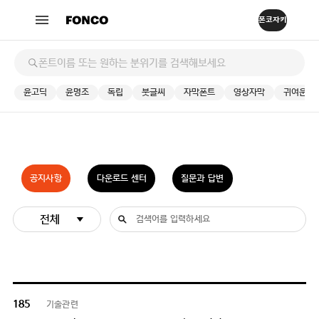
윤고딕
윤명조
독립
붓글씨
자막폰트
영상자막
귀여운
공지사항
다운로드 센터
질문과 답변
전체
기술관련
185