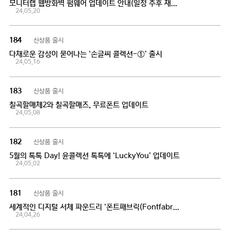
모니터랩 웹방화벽 펌웨어 업데이트 안내(일정 추후 재공지)
24.05.20
신상품 출시
184
다채로운 감성이 묻어나는 ‘손글씨 콜렉션-①’ 출시
24.05.16
신상품 출시
183
칠곡할매체2와 칠곡할매즈, 무료폰트 업데이트
24.05.08
신상품 출시
182
5월의 톡톡 Day! 윤콜렉션 톡톡에 ‘LuckyYou’ 업데이트
24.05.02
신상품 출시
181
세계적인 디지털 서체 파운드리 ‘폰트패브릭(Fontfabric)’ 폰코 입점
24.04.26