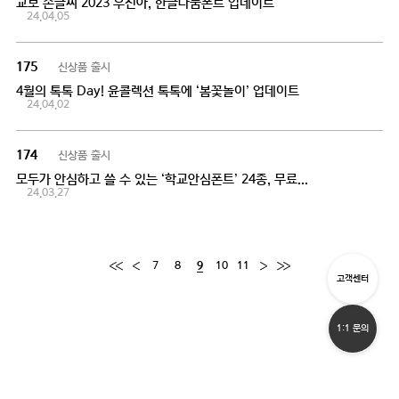
교보 손글씨 2023 우선아, 한글나눔폰트 업데이트
24.04.05
신상품 출시
175
4월의 톡톡 Day! 윤콜렉션 톡톡에 ‘봄꽃놀이’ 업데이트
24.04.02
신상품 출시
174
모두가 안심하고 쓸 수 있는 ‘학교안심폰트’ 24종, 무료폰트 업데이트
24.03.27
7
8
10
11
9
고객센터
1:1 문의