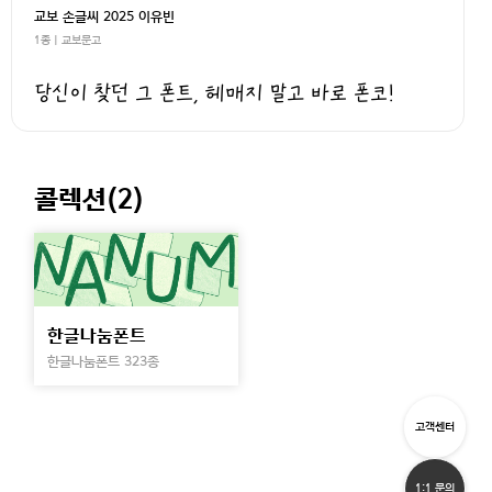
교보 손글씨 2025 이유빈
1종 | 교보문고
당신이 찾던 그 폰트, 헤매지 말고 바로 폰코!
콜렉션(
2
)
한글나눔폰트
한글나눔폰트 323종
고객센터
1:1 문의