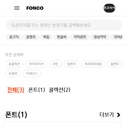
윤고딕
윤명조
독립
붓글씨
자막폰트
영상자막
귀여운
추천 검색어
윤콜렉션
하이파이브
라틴
일본어
최최최최최종
솔폰트
손글씨
파셜산스
폰트(
1
)
콜렉션(
2
)
전체(
3
)
더보기
폰트(
1
)