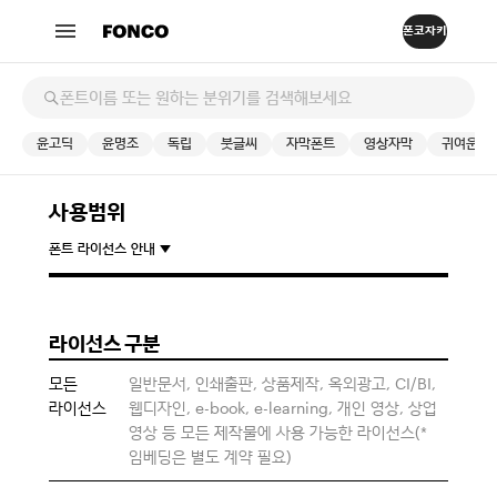
윤고딕
윤명조
독립
붓글씨
자막폰트
영상자막
귀여운
사용범위
폰트 라이선스 안내
라이선스 구분
모든
일반문서, 인쇄출판, 상품제작, 옥외광고, CI/BI,
라이선스
웹디자인, e-book, e-learning, 개인 영상, 상업
영상 등 모든 제작물에 사용 가능한 라이선스(*
임베딩은 별도 계약 필요)