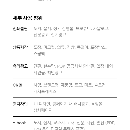
세부 사용 범위
인쇄출판
도서, 잡지, 정기 간행물, 브로슈어, 카달로그,
신문광고, 잡지광고
상품제작
도장, 머그컵, 의류, 가방, 목걸이, 포장박스,
쇼핑백
옥외광고
간판, 현수막, POP, 공공시설 안내판, 업장 내외
사인물, 벽면광고
CI/BI
사명, 브랜드명, 제품명, 로고, 마크, 슬로건,
캐치프레이즈
웹디자인
UI 디자인, 웹페이지 내 배너광고, 쇼핑몰
상세페이지
e-book
도서, 잡지, 교과서, 교재, 신문, 사전, 웹진 (PDF,
JPG 등의 디지털 콘텐츠 포함)