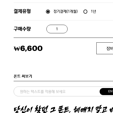
정기결제(1개월)
1년
결제유형
구매수량
6,600
₩
장
폰트 써보기
EN