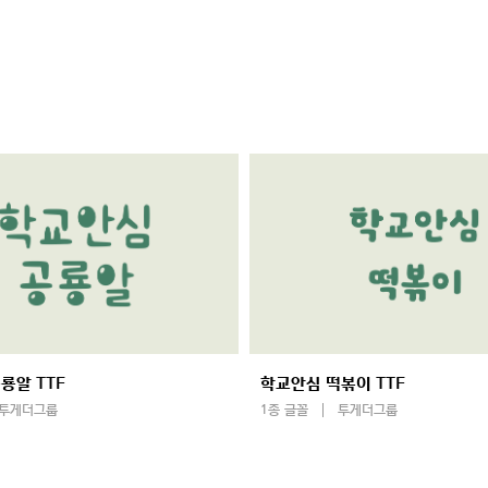
룡알 TTF
학교안심 떡볶이 TTF
투게더그룹
1종 글꼴
투게더그룹