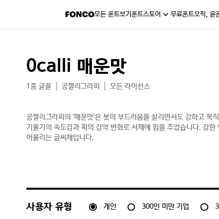
모든 폰트보기
폰트스토어
무료폰트
오직, 윤
0calli 매운맛
1종 글꼴
공캘리그라피
모든 라이선스
공캘리그라피의 '매운맛'은 붓의 부드러움을 살리면서도 강하고 묵직
기울기의 속도감과 획의 강약 변화로 서체에 힘을 주었습니다. 강한 
어울리는 글씨체입니다.
개인
300인 미만 기업
사용자 유형