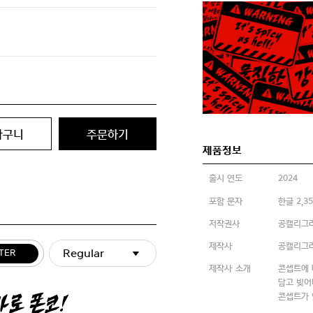
바구니
주문하기
제품정보
출시 연도
2024
포함 문자
한글 2,3
저작권사
공캘리그
제작사
공캘리그
Regular
TER
제작사 소개
콘셉트에 
담고 빚어
콘셉트가 