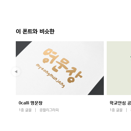
이 폰트와 비슷한
0calli 명문장
학교안심 공
1종 글꼴
공캘리그라피
1종 글꼴