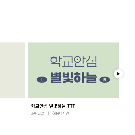
학교안심 별빛하늘 TTF
학교안
2종 글꼴
헤움디자인
2종 