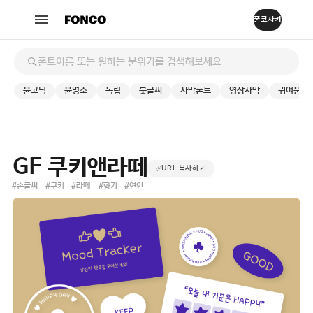
윤고딕
윤명조
독립
붓글씨
자막폰트
영상자막
귀여운
GF 쿠키앤라떼
URL 복사하기
#손글씨
#쿠키
#라떼
#향기
#연인