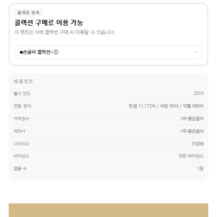
콜렉션 폰트
콜렉션 구매로 이용 가능
이 폰트는 아래 콜렉션 구매 시 이용할 수 있습니다.
손글씨 콜렉션-①
→
제품정보
출시 연도
2019
포함 문자
한글 11,172자 / 라틴 95자 / 약물 985자
저작권사
(주)좋은글씨
제작사
(주)좋은글씨
디자이너
이경배
라이선스
모든 라이선스
글꼴 수
1종