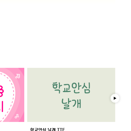
학교안심 날개 TTF
학교