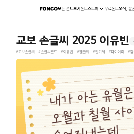
모든 폰트보기
폰트스토어
무료폰트
오직, 윤
교보 손글씨 2025 이유빈
#교보손글씨
#손글씨폰트
#이유빈
#펜글씨
#일기체
#다이어리
#