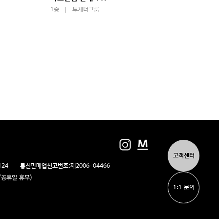
1종
투게더그룹
1종
고객센터
124
통신판매업신고번호:
제2006-04466
/일/공휴일 휴무)
1:1 문의