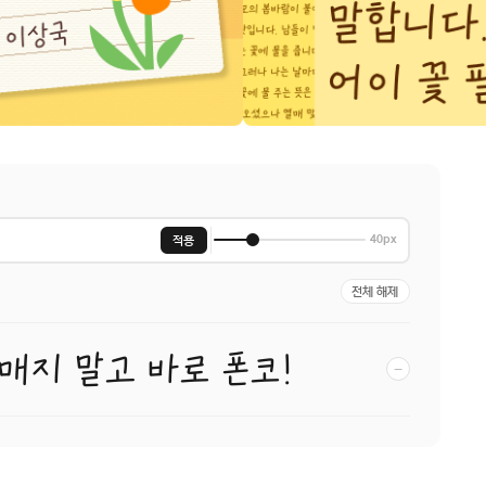
적용
40px
전체 해제
헤매지 말고 바로 폰코!
−