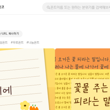
폰코
URL 복사하기
감성폰트
#무료폰트
#나눔폰트