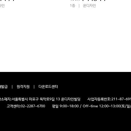
자인
1종
윤디자인
재발급
원격지원
다운로드센터
소재지:
서울특별시 마포구 독막로9길 13 윤디자인빌딩
사업자등록번호:
211-87-69
고객센터:
02-2287-6700
평일 9:00~18:00 / Off-time 12:00~13:00(토