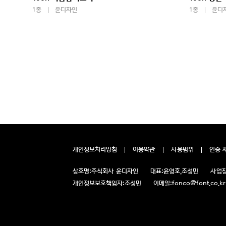
1종
윤디자인
1종
윤디
개인정보처리방침
이용약관
사용범위
인증 
상호명:
주식회사 윤디자인
대표:
윤영호,조성민
사업장
개인정보보호책임자:
조성민
이메일:
fonco@font.co.kr