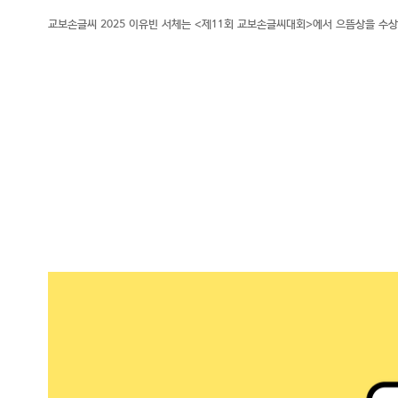
교보손글씨 2025 이유빈 서체는 <제11회 교보손글씨대회>에서 으뜸상을 수