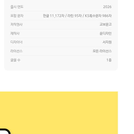
출시 연도
2026
포함 문자
한글 11,172자 / 라틴 95자 / KS특수문자 986자
저작권사
교보문고
제작사
윤디자인
디자이너
서지원
라이선스
모든 라이선스
글꼴 수
1종