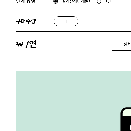
정기결제(1개월)
1년
결제유형
구매수량
₩
/연
장