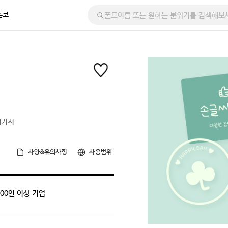
폰코
패키지
사양&유의사항
사용범위
300인 이상 기업