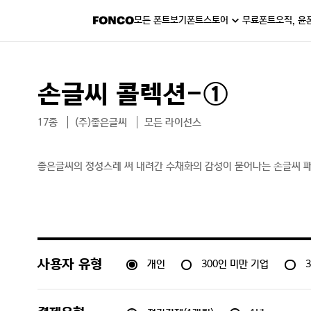
모든 폰트보기
폰트스토어
무료폰트
오직, 윤
손글씨 콜렉션-①
17종
(주)좋은글씨
모든 라이선스
좋은글씨의 정성스레 써 내려간 수채화의 감성이 묻어나는 손글씨 
개인
300인 미만 기업
사용자 유형