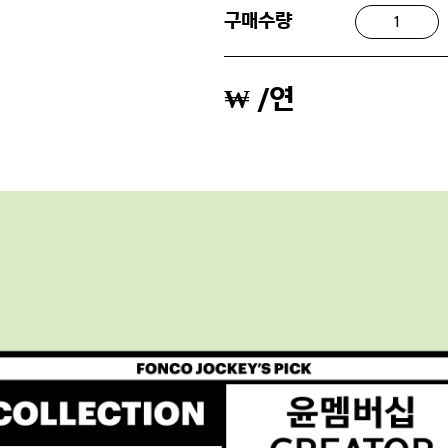
구매수량
₩
/연