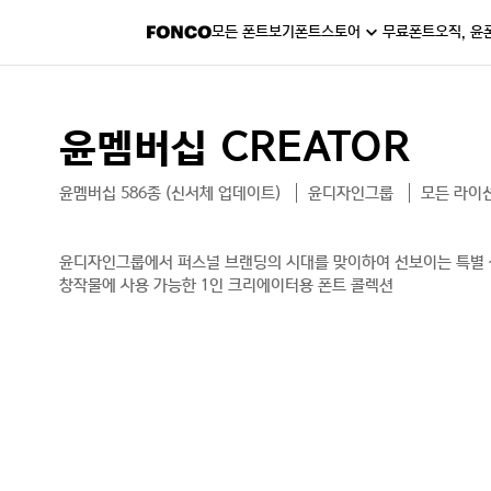
모든 폰트보기
폰트스토어
무료폰트
오직, 윤
윤멤버십 CREATOR
윤멤버십 586종 (신서체 업데이트)
윤디자인그룹
모든 라이
윤디자인그룹에서 퍼스널 브랜딩의 시대를 맞이하여 선보이는 특별 상
창작물에 사용 가능한 1인 크리에이터용 폰트 콜렉션