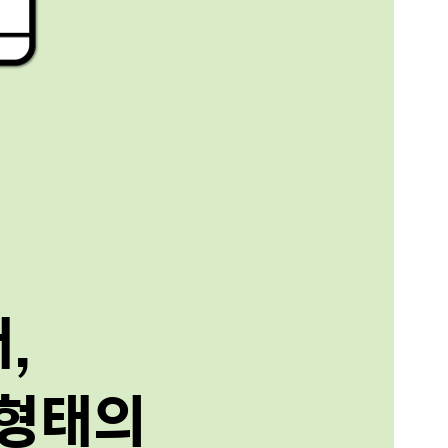
대,
 형태의