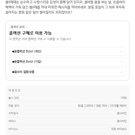
봄II체에는 순수하고 사랑스러운 감성이 듬뿍 담겨 있지요. 봄바람 솔솔 부는 날, 손글씨의
매력이 가득 담긴 봄II체를 꺼내 따뜻한 메시지를 적어보세요. 분홍 꽃잎이 그 위로 후두둑
쏟아지는 동화 같은 일이 벌어질지도 모르잖아요?
콜렉션 폰트
콜렉션 구매로 이용 가능
이 폰트는 아래 콜렉션 구매 시 이용할 수 있습니다.
윤콜렉션 Bold (개인)
→
윤콜렉션 Bold (기업)
→
필모라 결합상품
→
제품정보
출시 연도
1998
포함 문자
한글 2,350자 / 영문 95자 / KS약물 985자
저작권사
윤디자인
제작사
윤디자인
라이선스
모든 라이선스