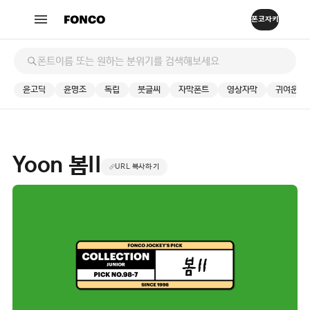
윤고딕
윤명조
독립
붓글씨
자막폰트
영상자막
귀여운
Yoon 봄II
URL 복사하기