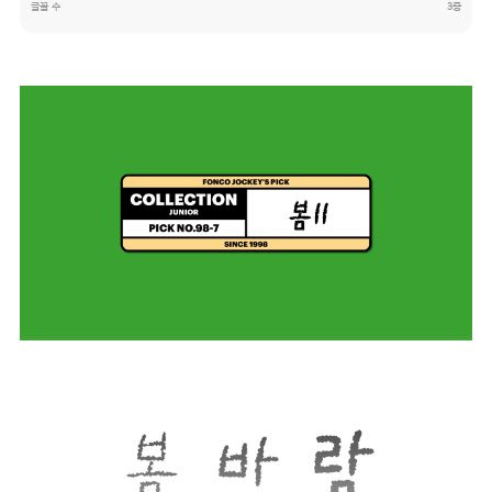
글꼴 수
3종