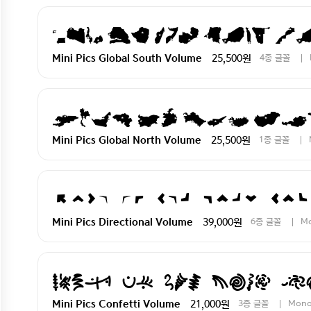
Pack my box with f
25,500원
4종 글꼴
Mini Pics Global South Volume
Pack my box wi
25,500원
1종 글꼴
Mini Pics Global North Volume
Pack my box with fiv
39,000원
6종 글꼴
M
Mini Pics Directional Volume
Pack my box with
21,000원
3종 글꼴
Mono
Mini Pics Confetti Volume