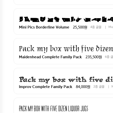
Pack my box wit
25,500원
4종 글꼴
Mo
Mini Pics Borderline Volume
Pack my box with five dizen
235,500원
6종 
Maidenhead Complete Family Pack
Pack my box with five di
84,000원
2종 글꼴
Improv Complete Family Pack
Pack my box with five dizen liquor jugs