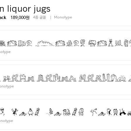
n liquor jugs
189,000원
4종 글꼴
Monotype
ack
h five dizen liquo
otype
h five dizen liquor
onotype
h five dizen liquo
notype