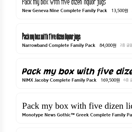
Pack my box with five dizen liquor jugs
13,500원
New Geneva Nine Complete Family Pack
Pack my box with five dizen liquor jugs
84,000원
2종 글
Narrowband Complete Family Pack
Pack my box with five dize
169,500원
6종 
NIMX Jacoby Complete Family Pack
Pack my box with five dizen li
Monotype News Gothic™ Greek Complete Family P