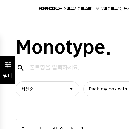
모든 폰트보기
폰트스토어
무료폰트
오직, 윤
Monotype.
필터
최신순
Pack my box with f