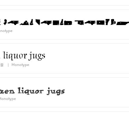
h five dizen liquor
notype
 liquor jugs
글꼴
Monotype
zen liquor jugs
Monotype