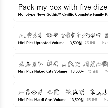
Pack my box with five dize
Monotype News Gothic™ Cyrillic Complete Family P
Pack my box wit
13,500원
2종 글꼴
Mon
Mini Pics Uprooted Volume
Pack my box wit
13,500원
2종 글꼴
M
Mini Pics Naked City Volume
Pack my box wit
13,500원
2종 글꼴
Mo
Mini Pics Mardi Gras Volume