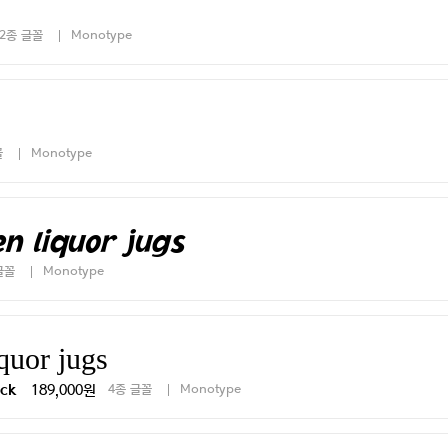
2종 글꼴
Monotype
꼴
Monotype
n liquor jugs
글꼴
Monotype
quor jugs
189,000원
4종 글꼴
Monotype
ack