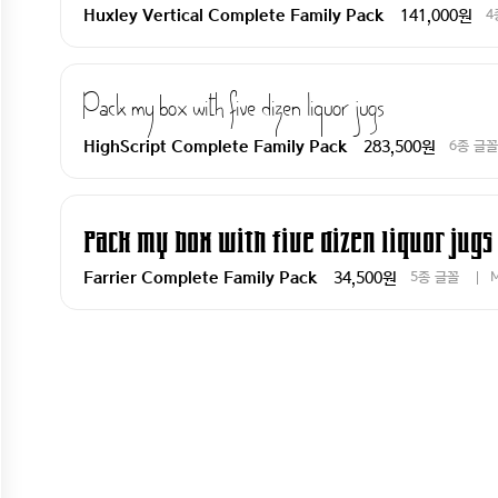
141,000원
4
Huxley Vertical Complete Family Pack
Pack my box with five dizen liquor jugs
283,500원
6종 글꼴
HighScript Complete Family Pack
Pack my box with five dizen liquor jugs
34,500원
5종 글꼴
Farrier Complete Family Pack