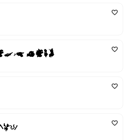
or jugs
ugs