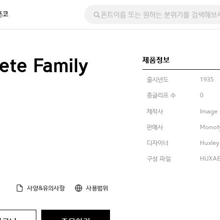
폰코
제품정보
ete Family
출시년도
1935
총글리프 수
0
제작사
Image 
판매사
Monot
디자이너
Huxley
구성 파일
HUXAB_
사양&유의사항
사용범위