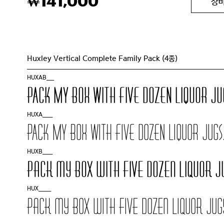
141,000
₩
장
Huxley Vertical Complete Family Pack (4종)
HUXAB___
Pack my box with five dozen liquor ju
HUXA____
Pack my box with five dozen liquor jugs
HUXB____
Pack my box with five dozen liquor j
HUX_____
Pack my box with five dozen liquor jug