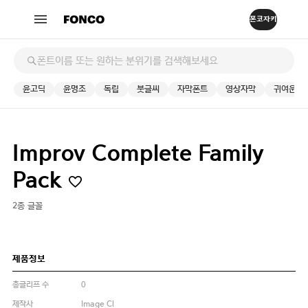
윤고딕
윤명조
독립
붓글씨
자막폰트
영상자막
귀여운
Improv Complete Family
Pack
2종 글꼴
제품정보
총글리프 수
0
제작사
Image Cl