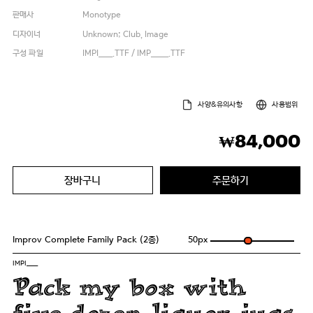
판매사
Monotype
디자이너
Unknown; Club, Image
구성 파일
IMPI____.TTF / IMP_____.TTF
사양&유의사항
사용범위
84,000
₩
장바구니
주문하기
Improv Complete Family Pack (2종)
50
px
IMPI____
Pack my box with
five dozen liquor jugs.