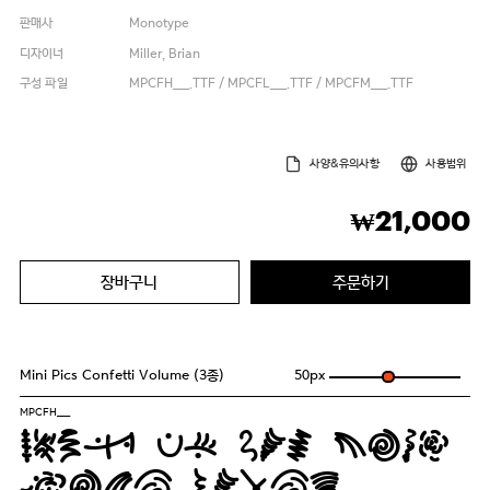
판매사
Monotype
디자이너
Miller, Brian
구성 파일
MPCFH___.TTF / MPCFL___.TTF / MPCFM___.TTF
사양&유의사항
사용범위
21,000
₩
장바구니
주문하기
Mini Pics Confetti Volume (3종)
50
px
MPCFH___
Pack my box with
five dozen