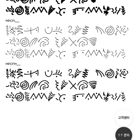
liquor jugs.
MPCFL___
Pack my box with
five dozen
liquor jugs.
MPCFM___
Pack my box with
five dozen
liquor jugs.
고객센터
1:1 문의