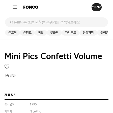
윤고딕
윤명조
독립
붓글씨
자막폰트
영상자막
귀여운
Mini Pics Confetti Volume
3종 글꼴
제품정보
출시년도
1995
제작사
NicePric