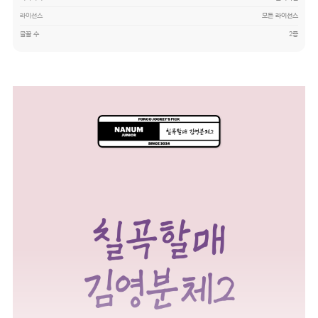
라이선스
모든 라이선스
글꼴 수
2종