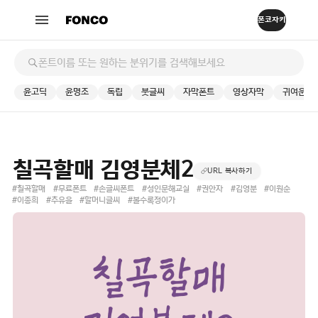
윤고딕
윤명조
독립
붓글씨
자막폰트
영상자막
귀여운
칠곡할매 김영분체2
URL 복사하기
#칠곡할매
#무료폰트
#손글씨폰트
#성인문해교실
#권안자
#김영분
#이원순
#이종희
#추유을
#할머니글씨
#볼수록정이가