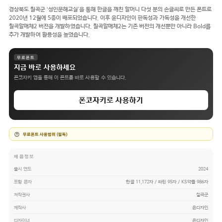
경상북도 칠곡군 ‘성인문해교실’을 통해 한글을 깨친 할머니 다섯 분의 손글씨로 만든 폰트로
2020년 12월에 5종이 배포되었습니다. 이후 윤디자인이 판독성과 가독성을 개선한
칠곡할매체2 버전을 개발하였습니다. 칠곡할매체2는 기존 버전의 개선뿐만 아니라 Bold를
추가 개발하여 활용성을 높였습니다.
무료폰트
지금 바로 사용하세요
폰코자키 앱을 통해 이 폰트를 바로 사용할 수 있습니다.
폰코자키로 사용하기
무료폰트 사용범위 (필독)
제품정보
출시 연도
2024
포함 문자
한글 11,172자 / 라틴 95자 / KS약물 986자
저작권사
칠곡군
제작사
윤디자인
디자이너
윤디자인