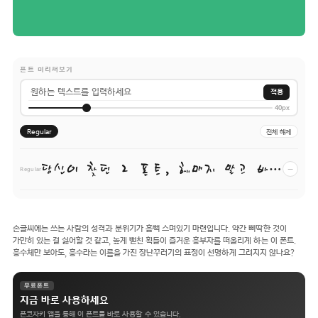
폰트 미리써보기
적용
40px
Regular
전체 해제
당신이 찾던 그 폰트, 헤매지 말고 바로 폰코!
−
Regular
손글씨에는 쓰는 사람의 성격과 분위기가 흠뻑 스며있기 마련입니다. 약간 삐딱한 것이
가만히 있는 걸 싫어할 것 같고, 높게 뻗친 획들이 즐거운 흥부자를 떠올리게 하는 이 폰트.
흥수체만 보아도, 흥수라는 이름을 가진 장난꾸러기의 표정이 선명하게 그려지지 않나요?
무료폰트
지금 바로 사용하세요
폰코자키 앱을 통해 이 폰트를 바로 사용할 수 있습니다.