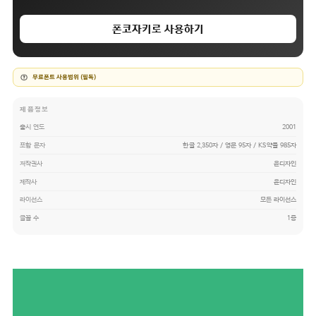
폰코자키로 사용하기
무료폰트 사용범위 (필독)
제품정보
출시 연도
2001
포함 문자
한글 2,350자 / 영문 95자 / KS약물 985자
저작권사
윤디자인
제작사
윤디자인
라이선스
모든 라이선스
글꼴 수
1종