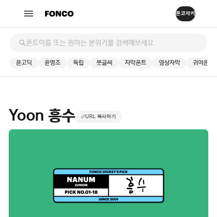
윤고딕
윤명조
독립
붓글씨
자막폰트
영상자막
귀여운
Yoon 흥수
URL 복사하기