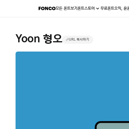
모든 폰트보기
폰트스토어
무료폰트
오직, 윤
Yoon 형오
URL 복사하기