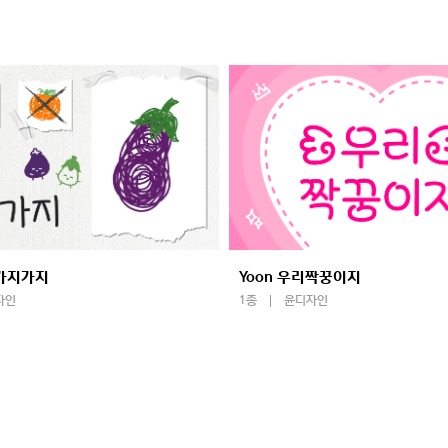
말가지가지
Yoon 우리짝꿍이지
자인
1종
윤디자인