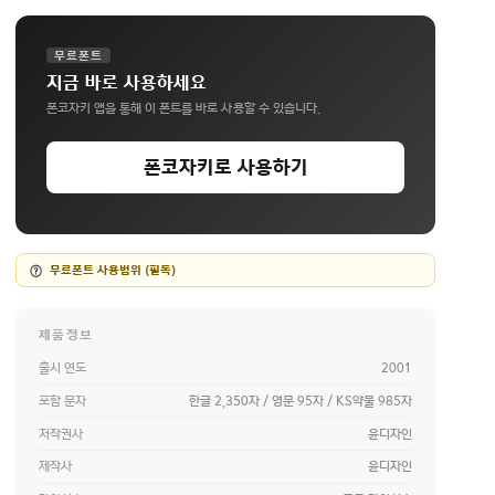
무료폰트
지금 바로 사용하세요
폰코자키 앱을 통해 이 폰트를 바로 사용할 수 있습니다.
폰코자키로 사용하기
무료폰트 사용범위 (필독)
제품정보
출시 연도
2001
포함 문자
한글 2,350자 / 영문 95자 / KS약물 985자
저작권사
윤디자인
제작사
윤디자인