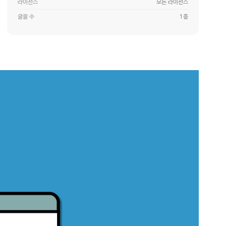
라이선스
모든 라이선스
글꼴 수
1종