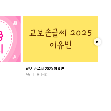
교보 손글씨 2025 이유빈
학교
1종
윤디자인
1종