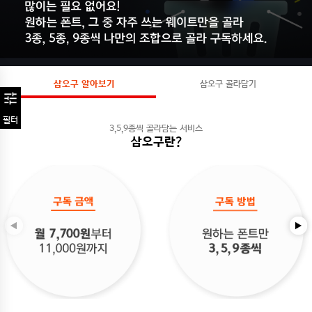
삼오구 골라담기
삼오구 알아보기
필터
3,5,9종씩 골라담는 서비스
삼오구란?