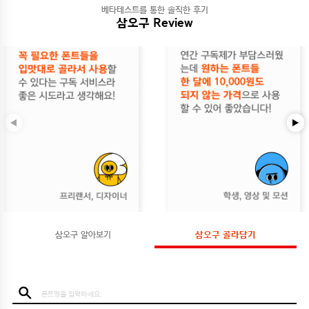
베타테스트를 통한 솔직한 후기
삼오구 Review
삼오구 알아보기
삼오구 골라담기