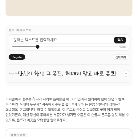
폰트 미리써보기
적용
40px
Regular
전체 해제
당신이 찾던 그 폰트, 헤매지 말고 바로 폰코!
−
Regular
도서관에서 공부를 하다가 자리로 돌아왔을 때, 비타민이나 캔커피에 붙어 있던 노란색
포스트잇. 도대체 누구지? 계속해서 주위를 둘러보게 만드는 설렘 유발자의 정체는?
죄송해요. 폰코입니다. 어쩔 수 없었어요. 이 폰트의 감성을 실험해볼 곳이 여기 밖에
없었거든요. 대신 당신이 좋아하는 누군가가 생기면 수줍은 이 손글씨 폰트를 실컷 써볼 수
있도록, 폰코가 이곳을 오랫동안 열어둘게요!
콜렉션 폰트