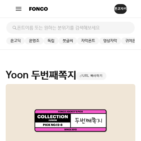
윤고딕
윤명조
독립
붓글씨
자막폰트
영상자막
귀여운
Yoon 두번째쪽지
URL 복사하기