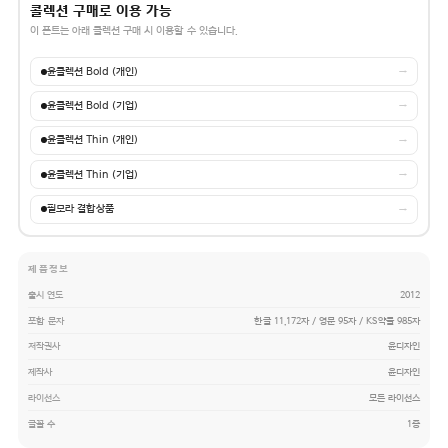
콜렉션 구매로 이용 가능
이 폰트는 아래 콜렉션 구매 시 이용할 수 있습니다.
윤콜렉션 Bold (개인)
→
윤콜렉션 Bold (기업)
→
윤콜렉션 Thin (개인)
→
윤콜렉션 Thin (기업)
→
필모라 결합상품
→
제품정보
출시 연도
2012
포함 문자
한글 11,172자 / 영문 95자 / KS약물 985자
저작권사
윤디자인
제작사
윤디자인
라이선스
모든 라이선스
글꼴 수
1종