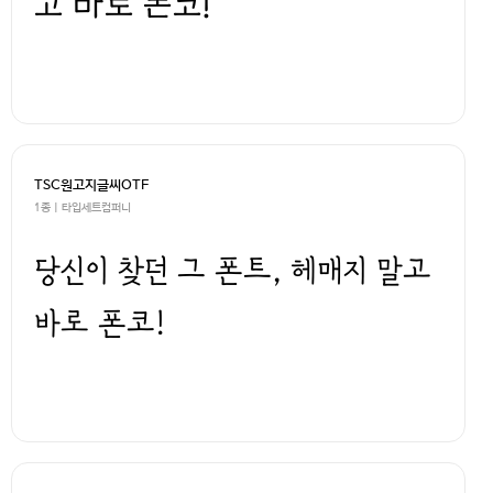
고 바로 폰코!
TSC원고지글씨OTF
1종 | 타입세트컴퍼니
당신이 찾던 그 폰트, 헤매지 말고
바로 폰코!