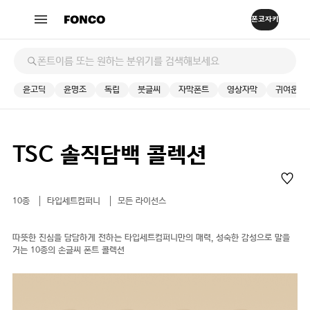
윤고딕
윤명조
독립
붓글씨
자막폰트
영상자막
귀여운
TSC 솔직담백 콜렉션
10종
타입세트컴퍼니
모든 라이선스
따뜻한 진심을 담담하게 전하는 타입세트컴퍼니만의 매력, 성숙한 감성으로 말을
거는 10종의 손글씨 폰트 콜렉션