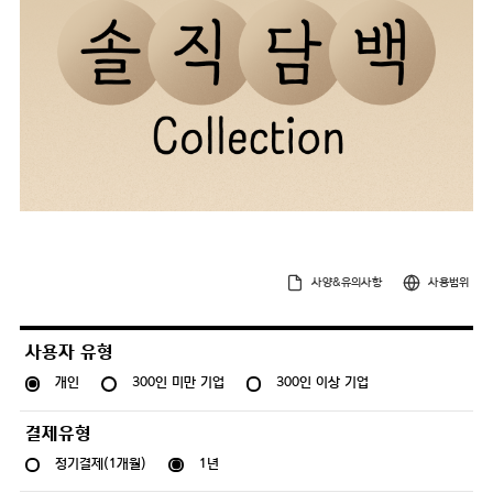
사양&유의사항
사용범위
사용자 유형
개인
300인 미만 기업
300인 이상 기업
결제유형
정기결제(1개월)
1년