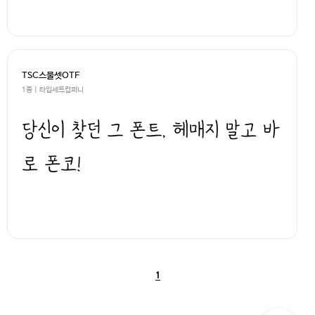
TSC스물셋OTF
1종 | 타입세트컴퍼니
당신이 찾던 그 폰트, 헤매지 말고 바
로 폰코!
1