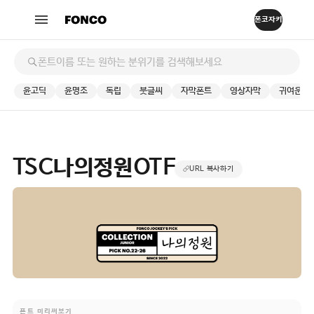
윤고딕
윤명조
독립
붓글씨
자막폰트
영상자막
귀여운
TSC나의정원OTF
URL 복사하기
폰트 미리써보기