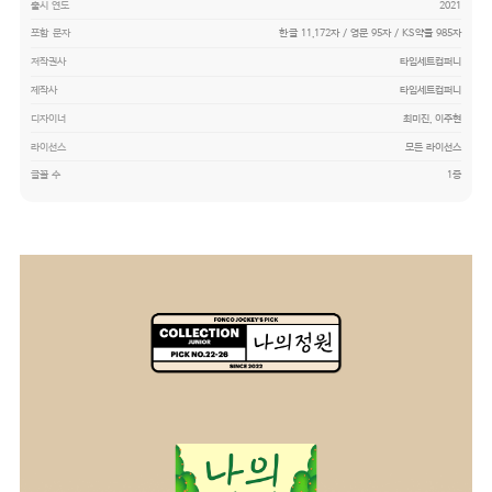
출시 연도
2021
포함 문자
한글 11,172자 / 영문 95자 / KS약물 985자
저작권사
타입세트컴퍼니
제작사
타입세트컴퍼니
디자이너
최미진, 이주현
라이선스
모든 라이선스
글꼴 수
1종