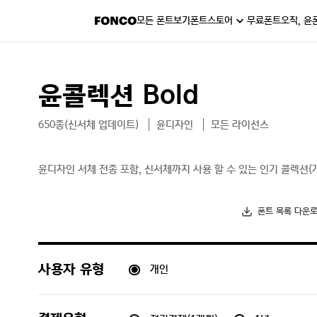
모든 폰트보기
폰트스토어
무료폰트
오직, 윤
윤콜렉션 Bold
650종(신서체 업데이트)
윤디자인
모든 라이선스
윤디자인 서체 전종 포함, 신서체까지 사용 할 수 있는 인기 콜렉션(
폰트 목록 다운
개인
사용자 유형