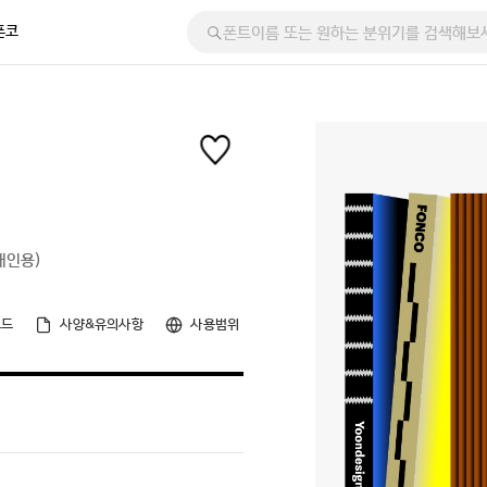
폰코
개인용)
로드
사양&유의사항
사용범위