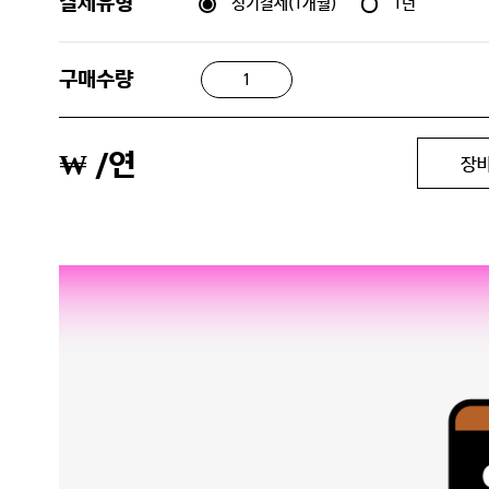
정기결제(1개월)
1년
결제유형
구매수량
₩
/연
장