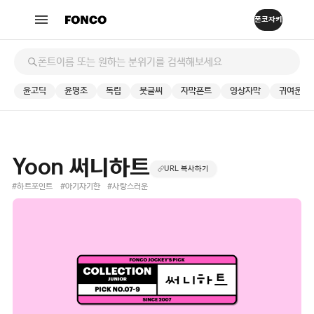
윤고딕
윤명조
독립
붓글씨
자막폰트
영상자막
귀여운
Yoon 써니하트
URL 복사하기
#하트포인트
#아기자기한
#사랑스러운