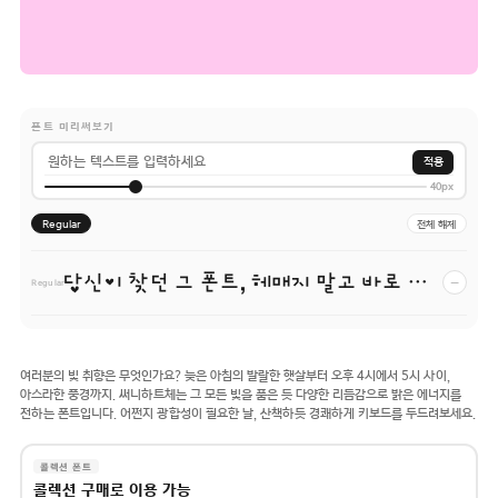
폰트 미리써보기
적용
40px
Regular
전체 해제
당신이 찾던 그 폰트, 헤매지 말고 바로 폰코!
−
Regular
여러분의 빛 취향은 무엇인가요? 늦은 아침의 발랄한 햇살부터 오후 4시에서 5시 사이,
아스라한 풍경까지. 써니하트체는 그 모든 빛을 품은 듯 다양한 리듬감으로 밝은 에너지를
전하는 폰트입니다. 어쩐지 광합성이 필요한 날, 산책하듯 경쾌하게 키보드를 두드려보세요.
콜렉션 폰트
콜렉션 구매로 이용 가능