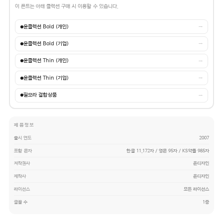
이 폰트는 아래 콜렉션 구매 시 이용할 수 있습니다.
윤콜렉션 Bold (개인)
→
윤콜렉션 Bold (기업)
→
윤콜렉션 Thin (개인)
→
윤콜렉션 Thin (기업)
→
필모라 결합상품
→
제품정보
출시 연도
2007
포함 문자
한글 11,172자 / 영문 95자 / KS약물 985자
저작권사
윤디자인
제작사
윤디자인
라이선스
모든 라이선스
글꼴 수
1종