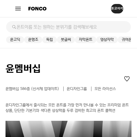
윤고딕
윤명조
독립
붓글씨
자막폰트
영상자막
귀여운
윤멤버십
윤멤버십 586종 (신서체 업데이트)
윤디자인그룹
모든 라이선스
윤디자인그룹에서 출시되는 모든 폰트를 가장 먼저 만나볼 수 있는 프리미엄 폰트
상품, 단단한 기본기와 색다른 상상력을 두루 겸비한 최고의 폰트 콜렉션