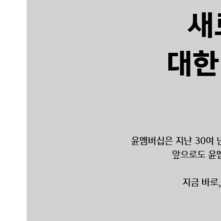
새
대한
윤멤버십은 지난 30여
앞으로도 윤
지금 바로