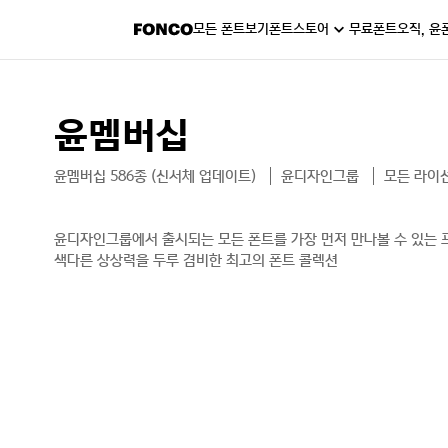
모든 폰트보기
폰트스토어
무료폰트
오직, 윤
윤멤버십
윤멤버십 586종 (신서체 업데이트)
윤디자인그룹
모든 라이
윤디자인그룹에서 출시되는 모든 폰트를 가장 먼저 만나볼 수 있는 
색다른 상상력을 두루 겸비한 최고의 폰트 콜렉션