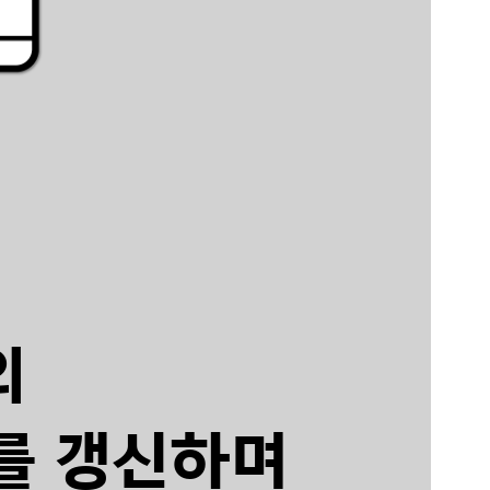
의
를 갱신하며