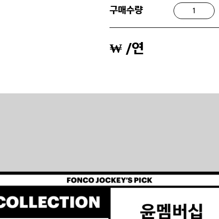
구매수량
₩
/연