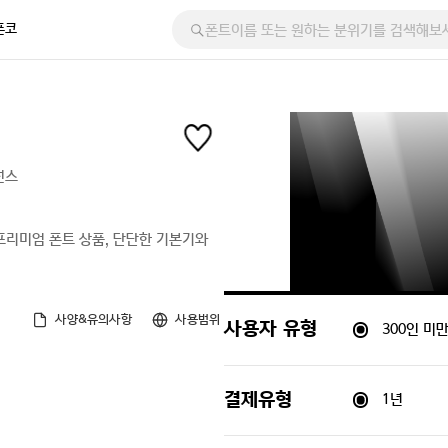
폰코
선스
프리미엄 폰트 상품, 단단한 기본기와
사양&유의사항
사용범위
300인 미
사용자 유형
1년
결제유형