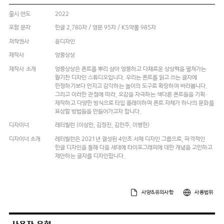
출시 연도
2022
포함 문자
한글 2,780자 / 영문 95자 / KS약물 985자
저작권사
윤디자인
제작사
엉뚱상상
제작사 소개
엉뚱상상은 폰트를 뿌리 삼아 엉뚱하고 다채로운 상상력을 펼쳐가는
활기찬 디자인 스튜디오입니다. 우리는 폰트를 읽고 쓰는 글자에
한정하기보다 만지고 감각하는 놀이의 도구로 확장하여 바라봅니다.
그리고 이러한 관점에 따라, 오감을 자극하는 색다른 폰트들을 기획·
제작하고 다양한 방식으로 타입 플레이하며 폰트 자체가 하나의 문화를
표상할 방법들을 만들어가고자 합니다.
디자이너
레터빌런 (이상민, 김정진, 김민주, 이병헌)
디자이너 소개
레터빌런은 2021년 결성된 4인조 서체 디자인 그룹으로, 파격적인
한글 디자인을 통해 다음 세대에 타이포그래피에 대한 개념을 고민하고
제안하는 글자를 디자인합니다.
사양&유의사항
사용범위