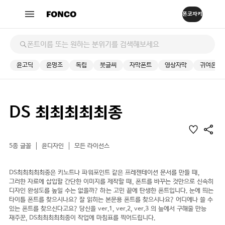
윤고딕
윤명조
독립
붓글씨
자막폰트
영상자막
귀여운
DS 최최최최최종
5종 글꼴
윤디자인
모든 라이선스
DS최최최최최종은 키노트나 파워포인트 같은 프레젠테이션 문서를 만들 때,
그러한 자료에 삽입할 간단한 이미지를 제작할 때, 폰트를 바꾸는 것만으로 신속히
디자인 완성도를 높일 수는 없을까? 하는 고민 끝에 탄생한 폰트입니다. 눈에 띄는
타이틀 폰트를 찾으시나요? 잘 읽히는 본문용 폰트를 찾으시나요? 어디에나 쓸 수
있는 폰트를 찾으신다고요? 당신을 ver.1, ver.2, ver.3 의 늪에서 구해줄 만능
재주꾼, DS최최최최최종이 작업에 마침표를 찍어드립니다.