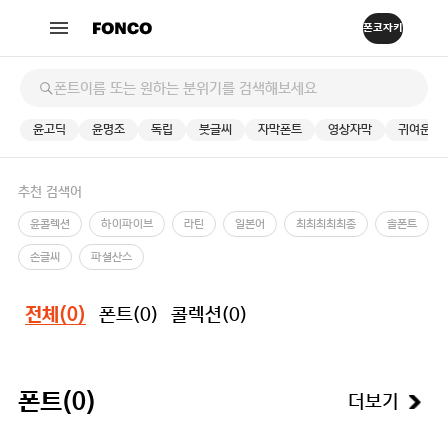
윤고딕
윤명조
독립
붓글씨
자막폰트
영상자막
귀여운
추천 검색어
윤콜렉션
하이파이브
라틴
일본어
최최최최최종
솔폰트
손글씨
파셜산스
폰트(
0
)
콜렉션(
0
)
전체(
0
)
더보기
폰트(
0
)