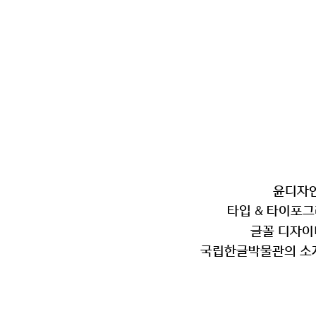
윤디자인
타입 & 타이포그
글꼴 디자이너
국립한글박물관의 소개 