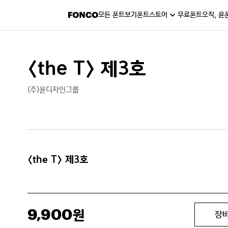
모든 폰트보기
폰트스토어
무료폰트
오직, 윤
〈the T〉 제3호
(주)윤디자인그룹
〈the T〉 제3호
9,900
원
장