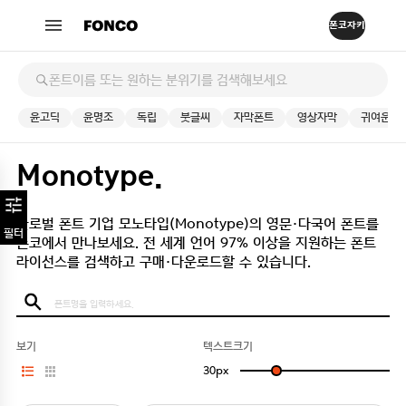
윤고딕
윤명조
독립
붓글씨
자막폰트
영상자막
귀여운
Monotype.
글로벌 폰트 기업 모노타입(Monotype)의 영문·다국어 폰트를
필터
폰코에서 만나보세요.
전 세계 언어 97% 이상을 지원하는 폰트
라이선스를 검색하고 구매·다운로드할 수 있습니다.
보기
텍스트크기
30
px