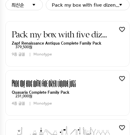
최신순
Pack my box with five dizen liquor j
Pack my box with five dizen liquor jugs
Zapf Renaissance Antiqua Complete Family Pack
379,500원
9종 글꼴
Monotype
Pack my box with five dizen liquor jugs
Quasaria Complete Family Pack
231,000원
4종 글꼴
Monotype
Pack my box with five dizen liquor jugs