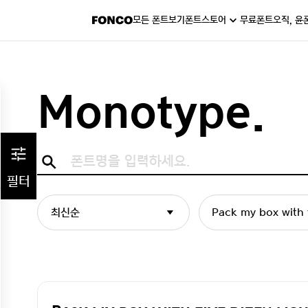
모든 폰트보기
폰트스토어
무료폰트
오직, 윤
Monotype.
필터
최신순
Pack my box with f