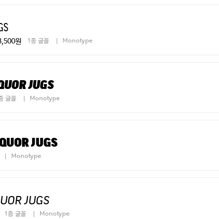
gs
3,500원
1종 글꼴
Monotype
quor jugs
종 글꼴
Monotype
iquor jugs
Monotype
quor jugs
1종 글꼴
Monotype