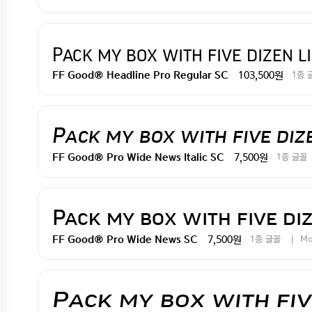
Pack my box with five dizen l
103,500원
1종 
FF Good® Headline Pro Regular SC
Pack my box with five diz
7,500원
1종 글꼴
FF Good® Pro Wide News Italic SC
Pack my box with five diz
7,500원
1종 글꼴
Mo
FF Good® Pro Wide News SC
Pack my box with fiv