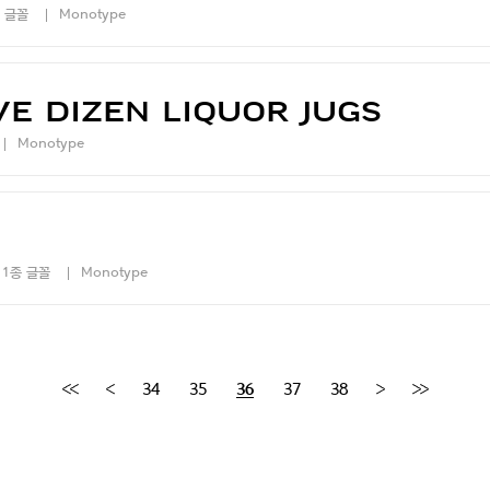
 글꼴
Monotype
e dizen liquor jugs
Monotype
1종 글꼴
Monotype
34
35
37
38
36