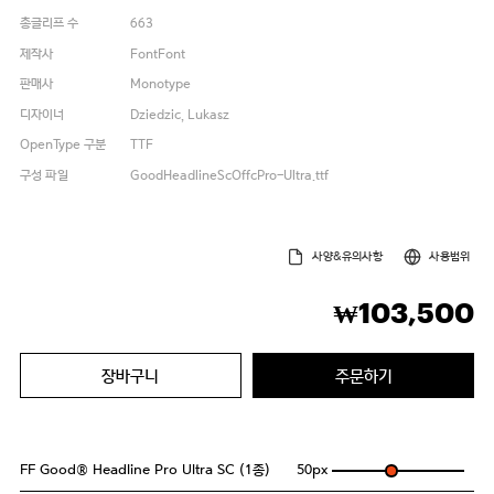
총글리프 수
663
제작사
FontFont
판매사
Monotype
디자이너
Dziedzic, Lukasz
OpenType 구분
TTF
구성 파일
GoodHeadlineScOffcPro-Ultra.ttf
사양&유의사항
사용범위
103,500
₩
장바구니
주문하기
FF Good® Headline Pro Ultra SC (1종)
50
px