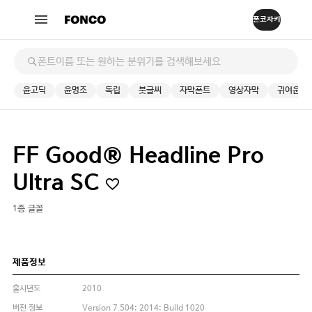
윤고딕
윤명조
독립
붓글씨
자막폰트
영상자막
귀여운
FF Good® Headline Pro
Ultra SC
1종 글꼴
제품정보
출시년도
2010
버전 정보
Version 7.504; 2014; Build 1020