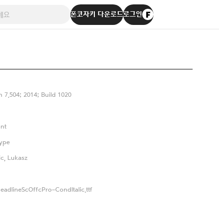
폰코자키 다운로드
로그인
n 7.504; 2014; Build 1020
nt
ype
ic, Lukasz
adlineScOffcPro-CondItalic.ttf