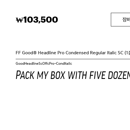
103,500
₩
장
FF Good® Headline Pro Condensed Regular Italic SC (1
GoodHeadlineScOffcPro-CondItalic
Pack my box with five dozen