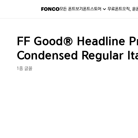
모든 폰트보기
폰트스토어
무료폰트
오직, 윤
FF Good® Headline P
Condensed Regular It
1종 글꼴