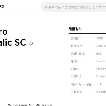
폰코
제품정보
ro
출시년도
2010
alic SC
버전 정보
Versio
총글리프 수
662
제작사
FontFo
판매사
Monot
디자이너
Dziedz
OpenType 구분
TTF
구성 파일
GoodHe
사양&유의사항
사용범위