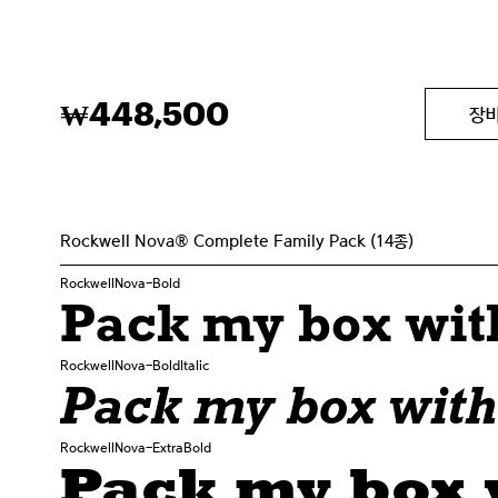
448,500
₩
장
Rockwell Nova® Complete Family Pack (14종)
RockwellNova-Bold
Pack my box with
RockwellNova-BoldItalic
Pack my box with 
RockwellNova-ExtraBold
Pack my box w