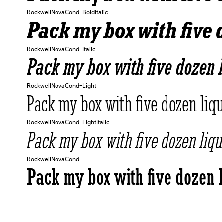
RockwellNovaCond-BoldItalic
Pack my box with five 
RockwellNovaCond-Italic
Pack my box with five dozen l
RockwellNovaCond-Light
Pack my box with five dozen liqu
RockwellNovaCond-LightItalic
Pack my box with five dozen liqu
RockwellNovaCond
Pack my box with five dozen l