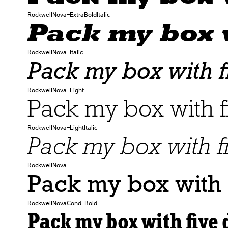
RockwellNova-ExtraBoldItalic
Pack my box w
RockwellNova-Italic
Pack my box with f
RockwellNova-Light
Pack my box with f
RockwellNova-LightItalic
Pack my box with f
RockwellNova
Pack my box with 
RockwellNovaCond-Bold
Pack my box with five 