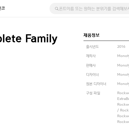
폰코
제품정보
lete Family
출시년도
2016
제작사
Monot
판매사
Monot
디자이너
Monot
원본 디자이너
Monoty
구성 파일
Rockwe
ExtraBo
Rockwe
/ Rock
Rockwe
Rockwe