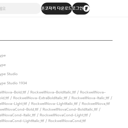
폰코자키 다운로드
로그인
ype
ype
ype Studio
pe Studio 1934
llNova-Bold.ttf / RockwellNova-BoldItalic.ttf / RockwellNova-
ld.ttf / RockwellNova-ExtraBoldItalic.ttf / RockwellNova-Italic.ttf /
llNova-Light.ttf / RockwellNova-LightItalic.ttf / RockwellNova.ttf
wellNovaCond-Bold.ttf / RockwellNovaCond-BoldItalic.ttf /
llNovaCond-Italic.ttf / RockwellNovaCond-Light.ttf /
llNovaCond-LightItalic.ttf / RockwellNovaCond.ttf