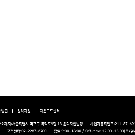
재발급
원격지원
다운로드센터
소재지:
서울특별시 마포구 독막로9길 13 윤디자인빌딩
사업자등록번호:
211-87-69
고객센터:
02-2287-6700
평일 9:00~18:00 / Off-time 12:00~13:00(토