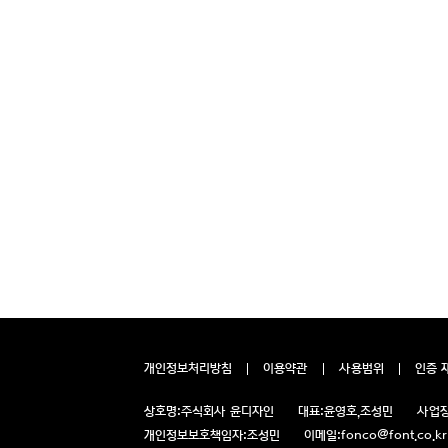
개인정보처리방침
이용약관
사용범위
인증 
상호명:
주식회사 윤디자인
대표:
윤영호,조성민
사업장
개인정보보호책임자:
조성민
이메일:
fonco@font.co.kr