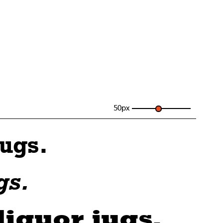
50
px
jugs.
gs.
liquor jugs.