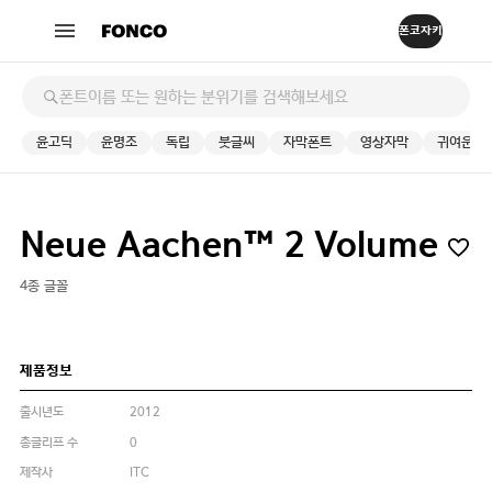
윤고딕
윤명조
독립
붓글씨
자막폰트
영상자막
귀여운
Neue Aachen™ 2 Volume
4종 글꼴
제품정보
출시년도
2012
총글리프 수
0
제작사
ITC