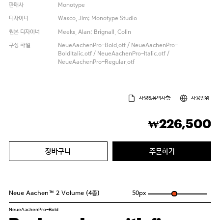
판매사
Monotype
디자이너
Wasco, Jim; Monotype Studio
원본 디자이너
Meeks, Alan; Brignall, Colin
구성 파일
NeueAachenPro-Bold.otf / NeueAachenPro-
BoldItalic.otf / NeueAachenPro-Italic.otf /
NeueAachenPro-Regular.otf
사양&유의사항
사용범위
226,500
₩
장바구니
주문하기
Neue Aachen™ 2 Volume (4종)
50
px
NeueAachenPro-Bold