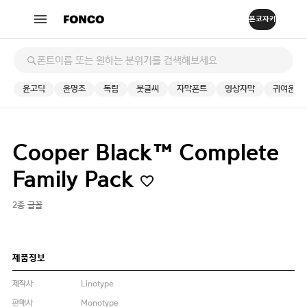
윤고딕
윤명조
독립
붓글씨
자막폰트
영상자막
귀여운
Cooper Black™ Complete
Family Pack
2종 글꼴
제품정보
제작사
Linotype
판매사
Monotype