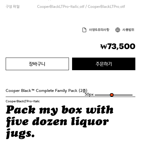
구성 파일
CooperBlackLTPro-Italic.otf / CooperBlackLTPro.otf
사양&유의사항
사용범위
73,500
₩
장바구니
주문하기
Cooper Black™ Complete Family Pack (2종)
50
px
CooperBlackLTPro-Italic
Pack my box with
five dozen liquor
jugs.