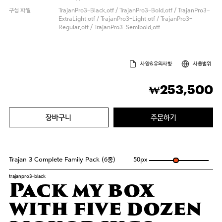
구성 파일
TrajanPro3-Black.otf / TrajanPro3-Bold.otf / TrajanPro3-
ExtraLight.otf / TrajanPro3-Light.otf / TrajanPro3-
Regular.otf / TrajanPro3-Semibold.otf
사양&유의사항
사용범위
253,500
₩
장바구니
주문하기
Trajan 3 Complete Family Pack (6종)
50
px
trajanpro3-black
Pack my box
with five dozen