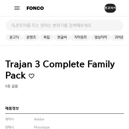
윤고딕
윤명조
독립
붓글씨
자막폰트
영상자막
귀여운
Trajan 3 Complete Family
Pack
6종 글꼴
제품정보
제작사
Adobe
판매사
Monotype