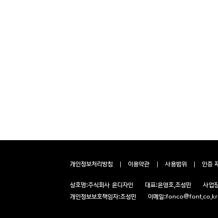
개인정보처리방침
이용약관
사용범위
인증 
상호명:
주식회사 윤디자인
대표:
윤영호,조성민
사업장
개인정보보호책임자:
조성민
이메일:
fonco@font.co.kr