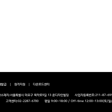
재발급
원격지원
다운로드센터
소재지:
서울특별시 마포구 독막로9길 13 윤디자인빌딩
사업자등록번호:
211-87-69
고객센터:
02-2287-6700
평일 9:00~18:00 / Off-time 12:00~13:00(토