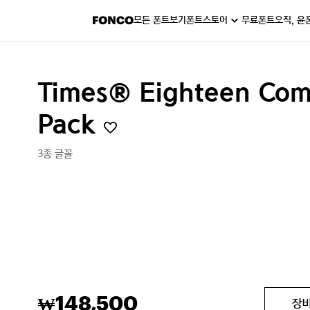
모든 폰트보기
폰트스토어
무료폰트
오직, 윤
Times® Eighteen Com
Pack
3종 글꼴
148,500
₩
장