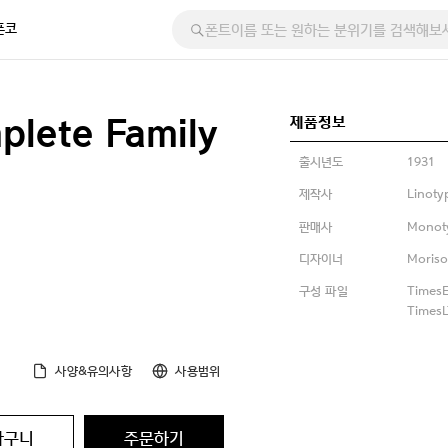
폰코
제품정보
plete Family
출시년도
1931
제작사
Linoty
판매사
Monot
디자이너
Moriso
구성 파일
TimesE
TimesL
사양&유의사항
사용범위
바구니
주문하기