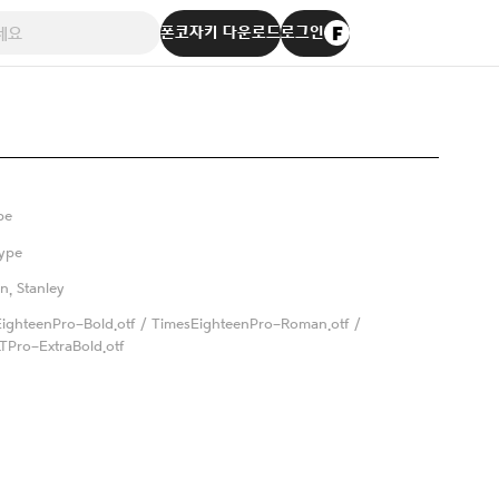
폰코자키 다운로드
로그인
pe
ype
n, Stanley
ighteenPro-Bold.otf / TimesEighteenPro-Roman.otf /
TPro-ExtraBold.otf