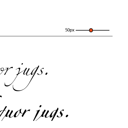
50
px
r jugs.
quor jugs.