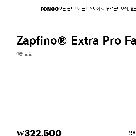
모든 폰트보기
폰트스토어
무료폰트
오직, 윤
Zapfino® Extra Pro F
4종 글꼴
322,500
₩
장