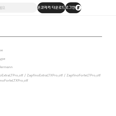
폰코자키 다운로드
로그인
pe
ype
 Hermann
oExtraLTPro.otf / ZapfinoExtraLTXPro.otf / ZapfinoForteLTPro.otf
inoForteLTXPro.otf