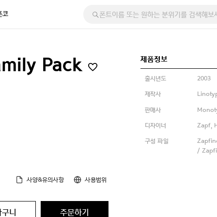
폰코
제품정보
amily Pack
출시년도
2003
제작사
Linoty
판매사
Monot
디자이너
Zapf,
구성 파일
Zapfin
/ Zapf
사양&유의사항
사용범위
바구니
주문하기