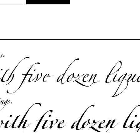
s.
h five dozen liquo
ugs.
th five dozen li