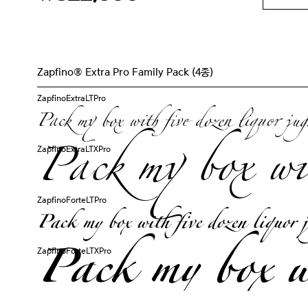
Zapfino® Extra Pro Family Pack (4종)
ZapfinoExtraLTPro
Pack my box with five dozen liquor jug
Pack my box wit
ZapfinoExtraLTXPro
ZapfinoForteLTPro
Pack my box with five dozen liquor j
Pack my box wi
ZapfinoForteLTXPro