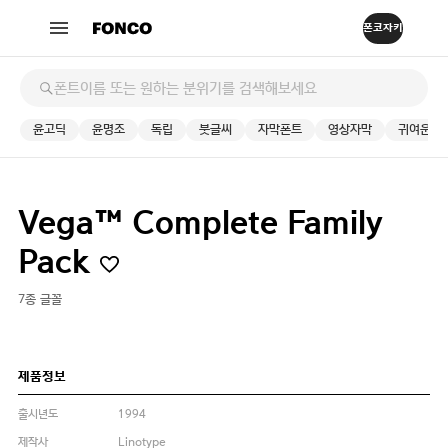
윤고딕
윤명조
독립
붓글씨
자막폰트
영상자막
귀여운
Vega™ Complete Family
Pack
7종 글꼴
제품정보
출시년도
1994
제작사
Linotype