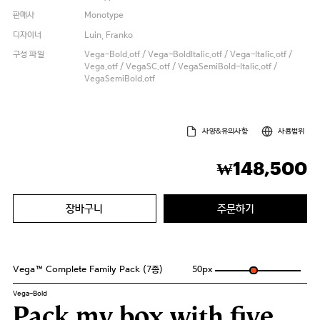
판매사
Monotype
디자이너
Luin, Franko
구성 파일
Vega-Bold.otf / Vega-BoldItalic.otf / Vega-Italic.otf /
Vega.otf / VegaSC.otf / VegaSemiBold-Italic.otf /
VegaSemiBold.otf
사양&유의사항
사용범위
148,500
₩
장바구니
주문하기
Vega™ Complete Family Pack (7종)
50
px
Vega-Bold
Pack my box with five