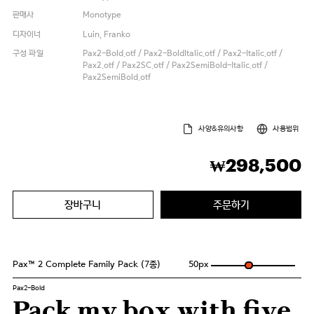
판매사
Monotype
디자이너
Luin, Franko
구성 파일
Pax2-Bold.otf / Pax2-BoldItalic.otf / Pax2-Italic.otf /
Pax2.otf / Pax2SC.otf / Pax2SemiBold-Italic.otf /
Pax2SemiBold.otf
사양&유의사항
사용범위
298,500
₩
장바구니
주문하기
Pax™ 2 Complete Family Pack (7종)
50
px
Pax2-Bold
Pack my box with five