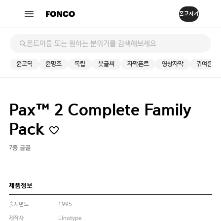
윤고딕
윤명조
독립
붓글씨
자막폰트
영상자막
귀여운
Pax™ 2 Complete Family
Pack
7종 글꼴
제품정보
출시년도
1995
제작사
Linotype