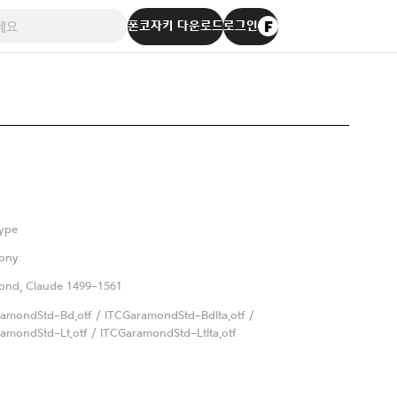
폰코자키 다운로드
로그인
ype
Tony
ond, Claude 1499-1561
amondStd-Bd.otf / ITCGaramondStd-BdIta.otf /
amondStd-Lt.otf / ITCGaramondStd-LtIta.otf