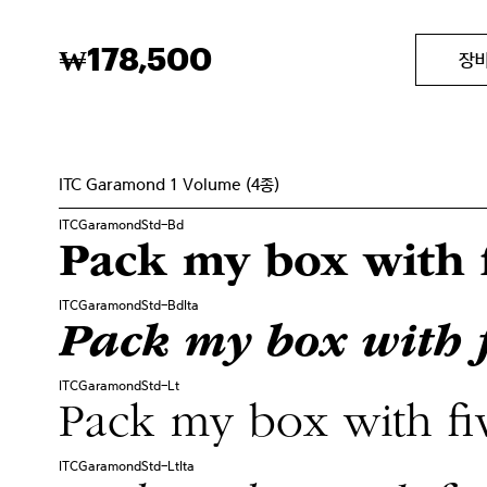
178,500
₩
장
ITC Garamond 1 Volume (4종)
ITCGaramondStd-Bd
Pack my box with f
ITCGaramondStd-BdIta
Pack my box with f
ITCGaramondStd-Lt
Pack my box with fiv
ITCGaramondStd-LtIta