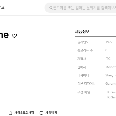
폰코
제품정보
ume
출시년도
1977
총글리프 수
0
제작사
ITC
판매사
Monot
디자이너
Stan, 
원본 디자이너
Garam
구성 파일
ITCGar
ITCGar
사양&유의사항
사용범위