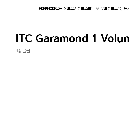
모든 폰트보기
폰트스토어
무료폰트
오직, 윤
ITC Garamond 1 Vol
4종 글꼴