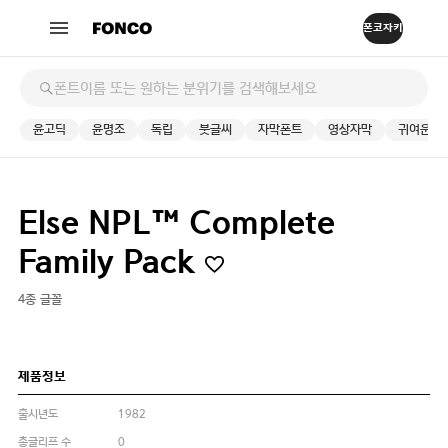
윤고딕
윤명조
독립
붓글씨
자막폰트
영상자막
귀여운
Else NPL™ Complete
Family Pack
4종 글꼴
제품정보
출시년도
1982
총글리프 수
0