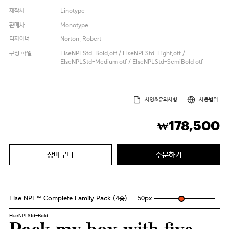
제작사
Linotype
판매사
Monotype
디자이너
Norton, Robert
구성 파일
ElseNPLStd-Bold.otf / ElseNPLStd-Light.otf /
ElseNPLStd-Medium.otf / ElseNPLStd-SemiBold.otf
사양&유의사항
사용범위
178,500
₩
장바구니
주문하기
Else NPL™ Complete Family Pack (4종)
50
px
ElseNPLStd-Bold