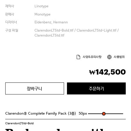
제작사
Linotype
판매사
Monotype
디자이너
Eidenbenz, Hermann
구성 파일
ClarendonLTStd-Bold.ttf / ClarendonLTStd-Light.ttf /
ClarendonLTStd.ttf
사양&유의사항
사용범위
142,500
₩
장바구니
주문하기
Clarendon® Complete Family Pack (3종)
50
px
ClarendonLTStd-Bold