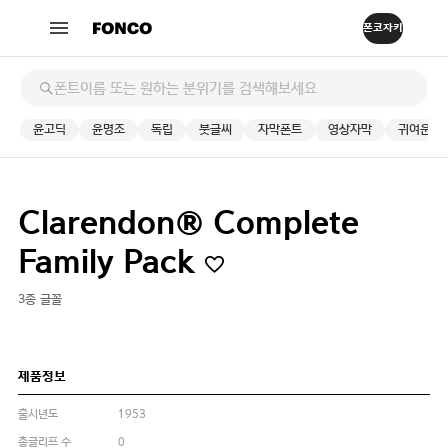
윤고딕
윤명조
독립
붓글씨
자막폰트
영상자막
귀여운
Clarendon® Complete
Family Pack
3종 글꼴
제품정보
출시년도
1953
총글리프 수
0