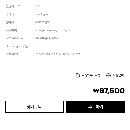
총글리프 수
330
제작사
Linotype
판매사
Monotype
디자이너
Design Studio, Linotype
원본 디자이너
Miedinger, Max
OpenType 구분
TTF
구성 파일
HelveticaHebrew-Regular.ttf
사양&유의사항
사용범위
97,500
₩
장바구니
주문하기