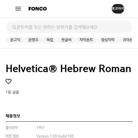
윤고딕
윤명조
독립
붓글씨
자막폰트
영상자막
귀여운
Helvetica® Hebrew Roman
1종 글꼴
제품정보
출시년도
1961
버전 정보
Version 1.00 build 100