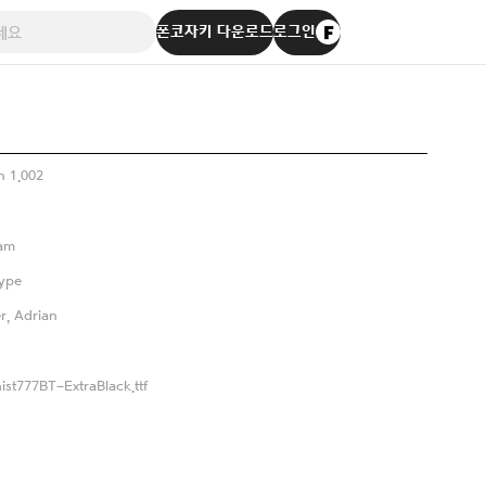
폰코자키 다운로드
로그인
n 1.002
eam
ype
er, Adrian
st777BT-ExtraBlack.ttf