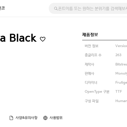
폰코
제품정보
ra Black
버전 정보
Versio
총글리프 수
263
제작사
Bitstr
판매사
Monot
디자이너
Frutig
OpenType 구분
TTF
구성 파일
Humani
사양&유의사항
사용범위