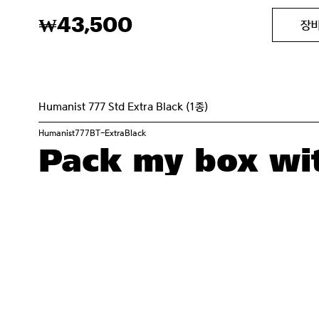
43,500
₩
장
Humanist 777 Std Extra Black (1종)
Humanist777BT-ExtraBlack
Pack my box wit