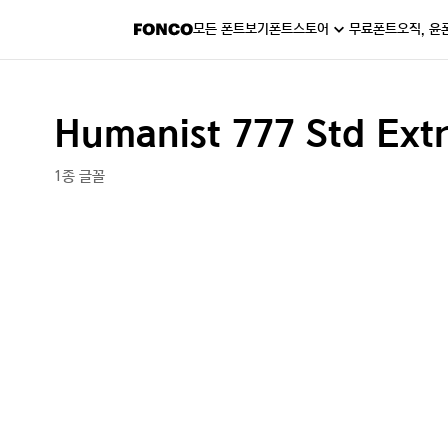
모든 폰트보기
폰트스토어
무료폰트
오직, 윤
Humanist 777 Std Ext
1종 글꼴