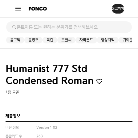
윤고딕
윤명조
독립
붓글씨
자막폰트
영상자막
귀여운
Humanist 777 Std
Condensed Roman
1종 글꼴
제품정보
버전 정보
Version 1.02
총글리프 수
263