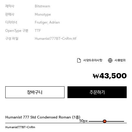
제작사
Bitstream
판매사
Monotype
디자이너
Frutiger, Adrian
OpenType 구분
TTF
구성 파일
Humanist777BT-CnRm.ttf
사양&유의사항
사용범위
43,500
₩
장바구니
주문하기
Humanist 777 Std Condensed Roman (1종)
50
px
Humanist777BT-CnRm