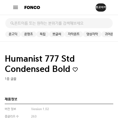
윤고딕
윤명조
독립
붓글씨
자막폰트
영상자막
귀여운
Humanist 777 Std
Condensed Bold
1종 글꼴
제품정보
버전 정보
Version 1.02
총글리프 수
263