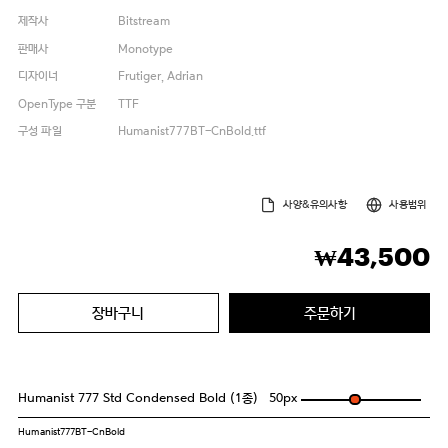
제작사
Bitstream
판매사
Monotype
디자이너
Frutiger, Adrian
OpenType 구분
TTF
구성 파일
Humanist777BT-CnBold.ttf
사양&유의사항
사용범위
43,500
₩
장바구니
주문하기
Humanist 777 Std Condensed Bold (1종)
50
px
Humanist777BT-CnBold