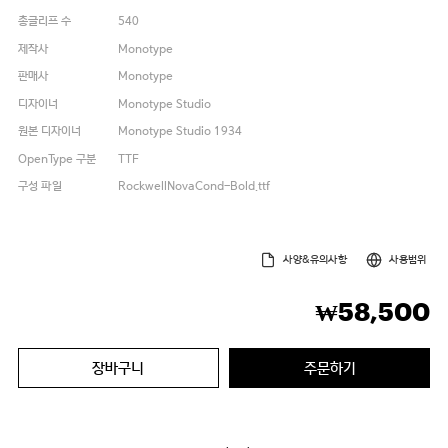
총글리프 수
540
제작사
Monotype
판매사
Monotype
디자이너
Monotype Studio
원본 디자이너
Monotype Studio 1934
OpenType 구분
TTF
구성 파일
RockwellNovaCond-Bold.ttf
사양&유의사항
사용범위
58,500
₩
장바구니
주문하기