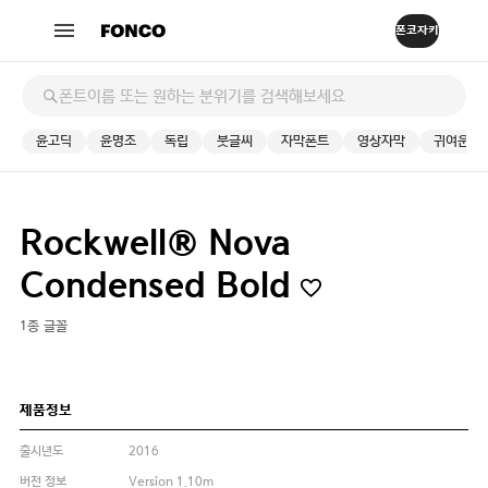
윤고딕
윤명조
독립
붓글씨
자막폰트
영상자막
귀여운
Rockwell® Nova
Condensed Bold
1종 글꼴
제품정보
출시년도
2016
버전 정보
Version 1.10m