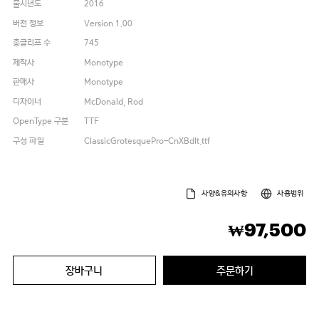
출시년도
2016
버전 정보
Version 1.00
총글리프 수
745
제작사
Monotype
판매사
Monotype
디자이너
McDonald, Rod
OpenType 구분
TTF
구성 파일
ClassicGrotesquePro-CnXBdIt.ttf
사양&유의사항
사용범위
97,500
₩
장바구니
주문하기