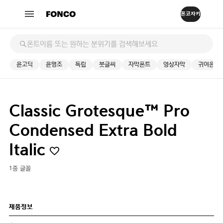
윤고딕
윤명조
독립
붓글씨
자막폰트
영상자막
귀여운
Classic Grotesque™ Pro
Condensed Extra Bold
Italic
1종 글꼴
제품정보