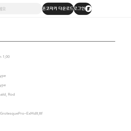
폰코자키 다운로드
로그인
n 1.00
ype
ype
ald, Rod
cGrotesquePro-ExMdIt.ttf