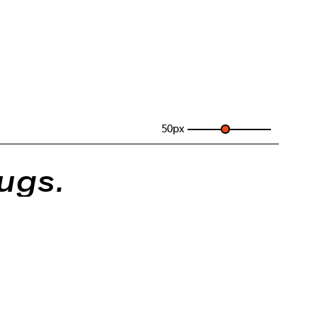
50
px
ugs.