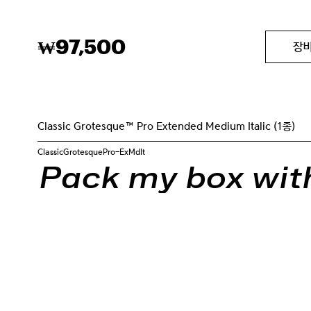
97,500
₩
장
Classic Grotesque™ Pro Extended Medium Italic (1종)
ClassicGrotesquePro-ExMdIt
Pack my box with