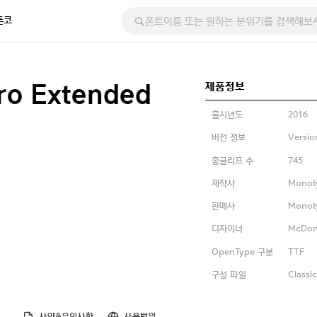
폰코
제품정보
ro Extended
출시년도
2016
버전 정보
Versio
총글리프 수
745
제작사
Monot
판매사
Monot
디자이너
McDon
OpenType 구분
TTF
구성 파일
Classi
사양&유의사항
사용범위