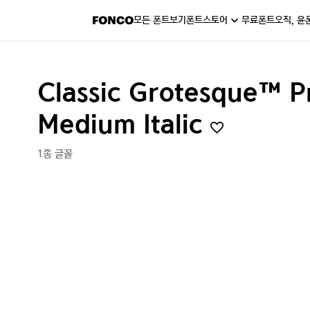
모든 폰트보기
폰트스토어
무료폰트
오직, 윤
Classic Grotesque™ P
Medium Italic
1종 글꼴