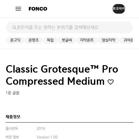
윤고딕
윤명조
독립
붓글씨
자막폰트
영상자막
귀여운
Classic Grotesque™ Pro
Compressed Medium
1종 글꼴
제품정보
출시년도
2016
버전 정보
Version 1.00