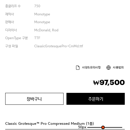
총글리프 수
750
제작사
Monotype
판매사
Monotype
디자이너
McDonald, Rod
OpenType 구분
TTF
구성 파일
ClassicGrotesquePro-CmMd.ttf
사양&유의사항
사용범위
97,500
₩
장바구니
주문하기
Classic Grotesque™ Pro Compressed Medium (1종)
50
px